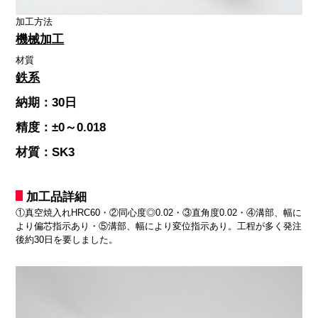
加工方法
機械加工
材質
鉄系
納期：30日
精度：±0～0.018
材質：SK3
加工品詳細
①真空焼入れHRC60・②同心度◎0.02・③直角度0.02・④溝部、幅に
より偏芯指示あり・⑤溝部、幅により変位指示あり。工程が多く発注
後約30日を要しました。