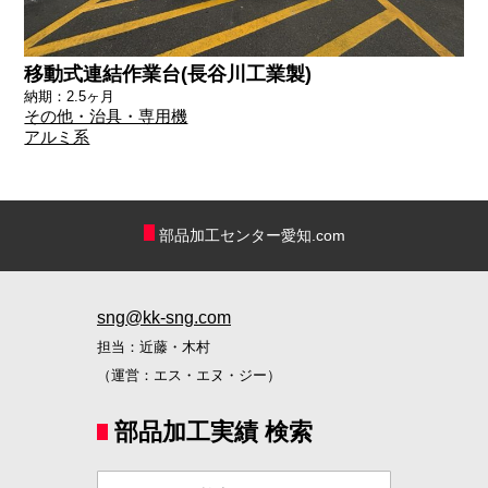
移動式連結作業台(長谷川工業製)
納期：2.5ヶ月
その他・治具・専用機
アルミ系
部品加工センター愛知.com
sng@kk-sng.com
担当：近藤・木村
（運営：エス・エヌ・ジー）
部品加工実績 検索