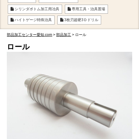
シリンダボトム加工用冶具
専用工具・治具置場
ハイトゲージ特殊治具
3枚刃超硬3Ｄドリル
部品加工センター愛知.com
>
部品加工
>
ロール
ロール